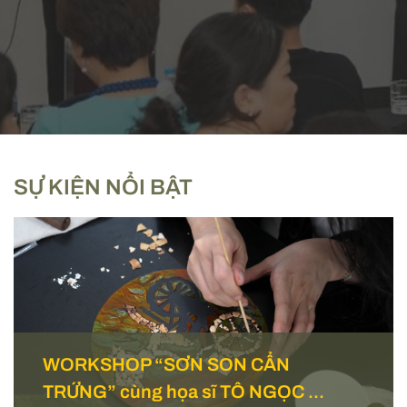
SỰ KIỆN NỔI BẬT
WORKSHOP “SƠN SON CẨN
TRỨNG” cùng họa sĩ TÔ NGỌC ...