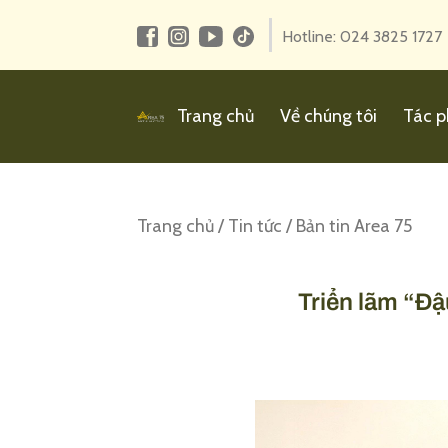
Hotline: 024 3825 1727
Trang chủ
Về chúng tôi
Tác p
Trang chủ
/
Tin tức
/
Bản tin Area 75
Triển lãm “Đậ