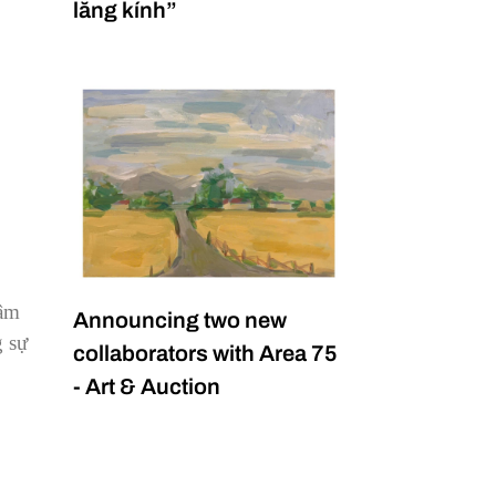
lăng kính”
tâm
Announcing two new
g sự
collaborators with Area 75
- Art & Auction