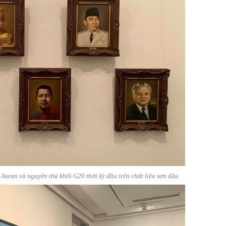
Asean và nguyên thủ khối G20 thời kỳ đầu trên chất liêu sơn dầu