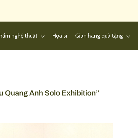
hẩm nghệ thuật
Họa sĩ
Gian hàng quà tặng
u Quang Anh Solo Exhibition”